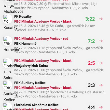
ne 15. 3. 2026 9:30
@
Florbalová hala Michalovce
,
Liga
starších žiakov Východ - Nadstavba 1.-8., 2. kolo
FK Kosatky
3:22
FBC Mikuláš Academy Prešov - black
ne 15. 3. 2026 15:45
@
ŠH Čaňa
,
Liga starších žiakov
Východ - Nadstavba 9.-16., 2. kolo
FBC Mikuláš Academy Prešov - red
7:2
FBK Humenné
ne 22. 3. 2026 11:15
@
Spojená škola Prešov
,
Liga starších
žiakov Východ - Nadstavba 1.-8., 3. kolo
FBC Mikuláš Academy Prešov - black
2:5
Florbalový klub Snina
ne 22. 3. 2026 13:00
@
Spojená škola Prešov
,
Liga starších
žiakov Východ - Nadstavba 9.-16., 3. kolo
FBK Surikaty Košice
3:3
FBC Mikuláš Academy Prešov - black
ne 29. 3. 2026 16:00
@
Športová hala Valaliky
,
Liga starších
žiakov Východ - Nadstavba 9.-16., 4. kolo
Florbalová Akadémia Košice
4:4
FBC Mikuláš Academy Prešov - red