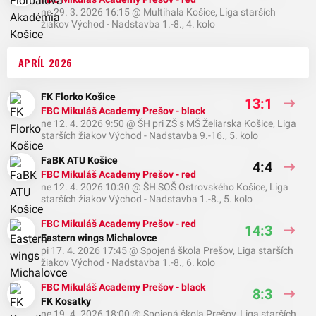
ne 29. 3. 2026 16:15
@
Multihala Košice
,
Liga starších
žiakov Východ - Nadstavba 1.-8., 4. kolo
APRÍL 2026
FK Florko Košice
13:1
FBC Mikuláš Academy Prešov - black
ne 12. 4. 2026 9:50
@
ŠH pri ZŠ s MŠ Želiarska Košice
,
Liga
starších žiakov Východ - Nadstavba 9.-16., 5. kolo
FaBK ATU Košice
4:4
FBC Mikuláš Academy Prešov - red
ne 12. 4. 2026 10:30
@
ŠH SOŠ Ostrovského Košice
,
Liga
starších žiakov Východ - Nadstavba 1.-8., 5. kolo
FBC Mikuláš Academy Prešov - red
14:3
Eastern wings Michalovce
pi 17. 4. 2026 17:45
@
Spojená škola Prešov
,
Liga starších
žiakov Východ - Nadstavba 1.-8., 6. kolo
FBC Mikuláš Academy Prešov - black
8:3
FK Kosatky
ne 19. 4. 2026 18:00
@
Spojená škola Prešov
,
Liga starších