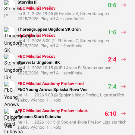
Storviks IF
0:6
FBC Mikuláš Prešov
so 3. 1. 2026 19:45
@
Fyrishov A
,
Storvretacupen
2025/2026, Play-off A – osemfinále
Thorengruppen Ungdom SK Grön
1:6
FBC Mikuláš Prešov
ne 4. 1. 2026 8:00
@
IFU Arena C
,
Storvretacupen
2025/2026, Play-off A – štvrťfinále
FBC Mikuláš Prešov
2:4
Storvreta Ungdom IBK
ne 4. 1. 2026 10:15
@
IFU Arena B
,
Storvretacupen
2025/2026, Play-off A – semifinále
FBC Mikuláš Academy Prešov - red
7:4
FbC Young Arrows Spišská Nová Ves
ne 11. 1. 2026 9:00
@
Spojená škola Prešov
,
Liga starších
žiakov Východ, 11. kolo
FBC Mikuláš Academy Prešov - black
6:10
Falcons Stará Ľubovňa
ne 11. 1. 2026 16:15
@
Spojená škola Prešov
,
Liga starších
žiakov Východ, 11. kolo