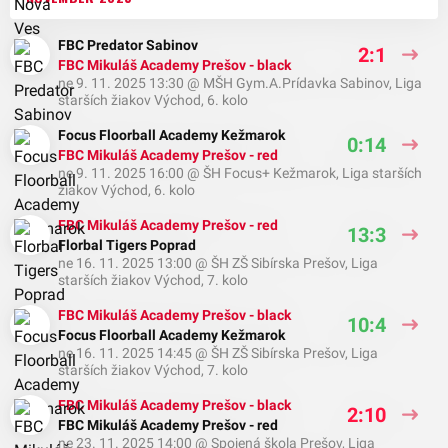
FBC Predator Sabinov
2:1
FBC Mikuláš Academy Prešov - black
ne 9. 11. 2025 13:30
@
MŠH Gym.A.Prídavka Sabinov
,
Liga
starších žiakov Východ, 6. kolo
Focus Floorball Academy Kežmarok
0:14
FBC Mikuláš Academy Prešov - red
ne 9. 11. 2025 16:00
@
ŠH Focus+ Kežmarok
,
Liga starších
žiakov Východ, 6. kolo
FBC Mikuláš Academy Prešov - red
13:3
Florbal Tigers Poprad
ne 16. 11. 2025 13:00
@
ŠH ZŠ Sibírska Prešov
,
Liga
starších žiakov Východ, 7. kolo
FBC Mikuláš Academy Prešov - black
10:4
Focus Floorball Academy Kežmarok
ne 16. 11. 2025 14:45
@
ŠH ZŠ Sibírska Prešov
,
Liga
starších žiakov Východ, 7. kolo
FBC Mikuláš Academy Prešov - black
2:10
FBC Mikuláš Academy Prešov - red
ne 23. 11. 2025 14:00
@
Spojená škola Prešov
,
Liga