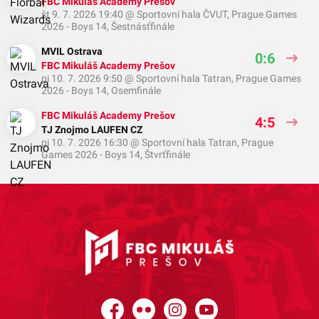
FBC Mikuláš Academy Prešov
št 9. 7. 2026 19:40
@
Sportovní hala ČVUT
,
Prague Games
2026 - Boys 14, Šestnásťfinále
MVIL Ostrava
0:6
FBC Mikuláš Academy Prešov
pi 10. 7. 2026 9:50
@
Sportovní hala Tatran
,
Prague Games
2026 - Boys 14, Osemfinále
FBC Mikuláš Academy Prešov
4:5
TJ Znojmo LAUFEN CZ
pi 10. 7. 2026 16:30
@
Sportovní hala Tatran
,
Prague
Games 2026 - Boys 14, Štvrťfinále
Facebook
Flickr
Instagram
YouTube