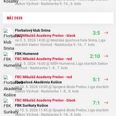
žiakov Východ - Nadstavba 9.-16., 6. kolo
MÁJ 2026
Florbalový klub Snina
3:5
FBC Mikuláš Academy Prešov - black
ne 3. 5. 2026 14:00
@
Mestská športová hala Snina
,
Liga
starších žiakov Východ - Nadstavba 9.-16., 7. kolo
FBK Humenné
2:10
FBC Mikuláš Academy Prešov - red
ne 3. 5. 2026 16:00
@
MŠH Humenné
,
Liga starších žiakov
Východ - Nadstavba 1.-8., 7. kolo
FBC Mikuláš Academy Prešov - red
5:1
Florbalová Akadémia Košice
ne 10. 5. 2026 10:00
@
Spojená škola Prešov
,
Liga starších
žiakov Východ - Nadstavba 1.-8., 8. kolo
FBC Mikuláš Academy Prešov - black
7:1
FBK Surikaty Košice
ne 10. 5. 2026 11:45
@
Spojená škola Prešov
,
Liga starších
žiakov Východ - Nadstavba 9.-16., 8. kolo