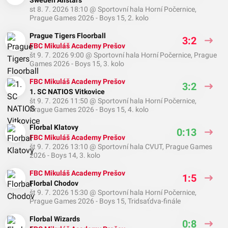
Sweden Allstars
st 8. 7. 2026 18:10
@
Sportovní hala Horní Počernice
,
Prague Games 2026 - Boys 15, 2. kolo
Prague Tigers Floorball
3:2
FBC Mikuláš Academy Prešov
št 9. 7. 2026 9:00
@
Sportovní hala Horní Počernice
,
Prague
Games 2026 - Boys 15, 3. kolo
FBC Mikuláš Academy Prešov
3:2
1. SC NATIOS Vitkovice
št 9. 7. 2026 11:50
@
Sportovní hala Horní Počernice
,
Prague Games 2026 - Boys 15, 4. kolo
Florbal Klatovy
0:13
FBC Mikuláš Academy Prešov
št 9. 7. 2026 13:10
@
Sportovní hala CVUT
,
Prague Games
2026 - Boys 14, 3. kolo
FBC Mikuláš Academy Prešov
1:5
Florbal Chodov
št 9. 7. 2026 15:30
@
Sportovní hala Horní Počernice
,
Prague Games 2026 - Boys 15, Tridsaťdva-finále
Florbal Wizards
0:8