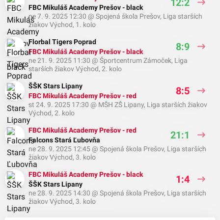
12:2
FBC Mikuláš Academy Prešov - black
ne 7. 9. 2025 12:30
@
Spojená škola Prešov
,
Liga starších
žiakov Východ, 1. kolo
Florbal Tigers Poprad
8:9
FBC Mikuláš Academy Prešov - black
ne 21. 9. 2025 11:30
@
Športcentrum Zámoček
,
Liga
starších žiakov Východ, 2. kolo
ŠŠK Stars Lipany
8:5
FBC Mikuláš Academy Prešov - red
st 24. 9. 2025 17:30
@
MŠH ZŠ Lipany
,
Liga starších žiakov
Východ, 2. kolo
FBC Mikuláš Academy Prešov - red
21:1
Falcons Stará Ľubovňa
ne 28. 9. 2025 12:45
@
Spojená škola Prešov
,
Liga starších
žiakov Východ, 3. kolo
FBC Mikuláš Academy Prešov - black
1:4
ŠŠK Stars Lipany
ne 28. 9. 2025 14:30
@
Spojená škola Prešov
,
Liga starších
žiakov Východ, 3. kolo