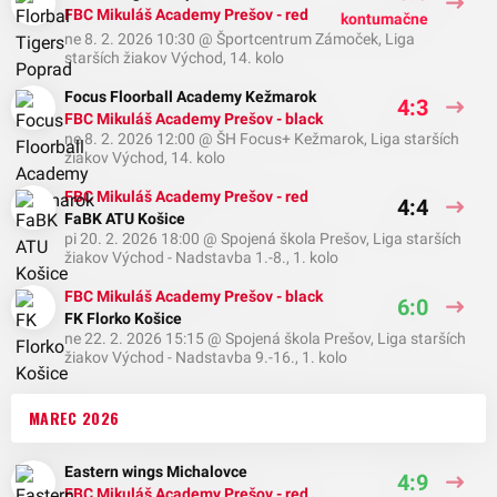
FBC Mikuláš Academy Prešov - red
kontumačne
ne 8. 2. 2026 10:30
@
Športcentrum Zámoček
,
Liga
starších žiakov Východ, 14. kolo
Focus Floorball Academy Kežmarok
4:3
FBC Mikuláš Academy Prešov - black
ne 8. 2. 2026 12:00
@
ŠH Focus+ Kežmarok
,
Liga starších
žiakov Východ, 14. kolo
FBC Mikuláš Academy Prešov - red
4:4
FaBK ATU Košice
pi 20. 2. 2026 18:00
@
Spojená škola Prešov
,
Liga starších
žiakov Východ - Nadstavba 1.-8., 1. kolo
FBC Mikuláš Academy Prešov - black
6:0
FK Florko Košice
ne 22. 2. 2026 15:15
@
Spojená škola Prešov
,
Liga starších
žiakov Východ - Nadstavba 9.-16., 1. kolo
MAREC 2026
Eastern wings Michalovce
4:9
FBC Mikuláš Academy Prešov - red