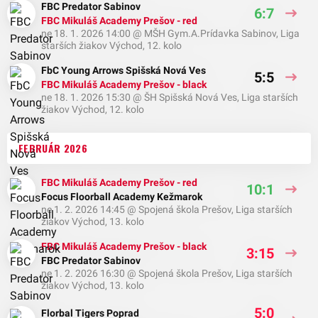
FBC Predator Sabinov
6:7
FBC Mikuláš Academy Prešov - red
ne 18. 1. 2026 14:00
@
MŠH Gym.A.Prídavka Sabinov
,
Liga
starších žiakov Východ, 12. kolo
FbC Young Arrows Spišská Nová Ves
5:5
FBC Mikuláš Academy Prešov - black
ne 18. 1. 2026 15:30
@
ŠH Spišská Nová Ves
,
Liga starších
žiakov Východ, 12. kolo
FEBRUÁR 2026
FBC Mikuláš Academy Prešov - red
10:1
Focus Floorball Academy Kežmarok
ne 1. 2. 2026 14:45
@
Spojená škola Prešov
,
Liga starších
žiakov Východ, 13. kolo
FBC Mikuláš Academy Prešov - black
3:15
FBC Predator Sabinov
ne 1. 2. 2026 16:30
@
Spojená škola Prešov
,
Liga starších
žiakov Východ, 13. kolo
5:0
Florbal Tigers Poprad