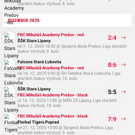
starších žiakov Východ, 8. kolo
DECEMBER 2025
FBC Mikuláš Academy Prešov - red
2:4
ŠŠK Stars Lipany
ne 7. 12. 2025 18:00
@
Spojená škola Prešov
,
Liga starších
žiakov Východ, 9. kolo
Falcons Stará Ľubovňa
8:6
FBC Mikuláš Academy Prešov - red
ne 14. 12. 2025 9:00
@
ŠH Tehelná Stará Ľubovňa
,
Liga
starších žiakov Východ, 10. kolo
ŠŠK Stars Lipany
5:5
FBC Mikuláš Academy Prešov - black
ut 16. 12. 2025 17:00
@
MŠH ZŠ Lipany
,
Liga starších
žiakov Východ, 10. kolo
FBC Mikuláš Academy Prešov - black
7:9
Florbal Tigers Poprad
ne 21. 12. 2025 10:00
@
Spojená škola Prešov
,
Liga
starších žiakov Východ, 9. kolo