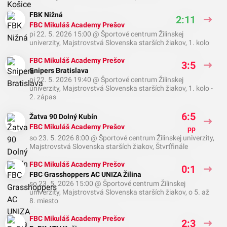
FBK Nižná
2:11
FBC Mikuláš Academy Prešov
pi 22. 5. 2026 15:00
@
Športové centrum Žilinskej
univerzity
,
Majstrovstvá Slovenska starších žiakov, 1. kolo
FBC Mikuláš Academy Prešov
3:5
Snipers Bratislava
pi 22. 5. 2026 19:40
@
Športové centrum Žilinskej
univerzity
,
Majstrovstvá Slovenska starších žiakov, 1. kolo -
2. zápas
6:5
Žatva 90 Dolný Kubín
FBC Mikuláš Academy Prešov
pp
so 23. 5. 2026 8:00
@
Športové centrum Žilinskej univerzity
,
Majstrovstvá Slovenska starších žiakov, Štvrťfinále
FBC Mikuláš Academy Prešov
0:1
FBC Grasshoppers AC UNIZA Žilina
so 23. 5. 2026 15:00
@
Športové centrum Žilinskej
univerzity
,
Majstrovstvá Slovenska starších žiakov, o 5. až
8. miesto
FBC Mikuláš Academy Prešov
2:3