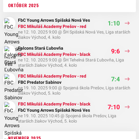
OKTÓBER 2025
FbC Young Arrows Spišská Nová Ves
1:10
FBC Mikuláš Academy Prešov - red
ne 12. 10. 2025 9:00
@
ŠH Spišská Nová Ves
,
Liga starších
žiakov Východ, 4. kolo
Falcons Stará Ľubovňa
9:6
FBC Mikuláš Academy Prešov - black
ne 12. 10. 2025 9:00
@
ŠH Tehelná Stará Ľubovňa
,
Liga
starších žiakov Východ, 4. kolo
FBC Mikuláš Academy Prešov - red
7:4
FBC Predator Sabinov
ne 19. 10. 2025 9:00
@
Spojená škola Prešov
,
Liga starších
žiakov Východ, 5. kolo
FBC Mikuláš Academy Prešov - black
7:10
FbC Young Arrows Spišská Nová Ves
ne 19. 10. 2025 10:45
@
Spojená škola Prešov
,
Liga
starších žiakov Východ, 5. kolo
NOVEMBER 2025