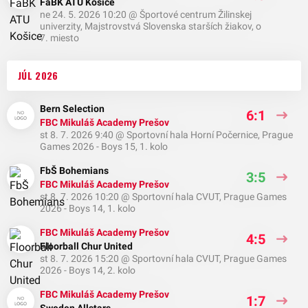
FaBK ATU Košice
ne 24. 5. 2026 10:20
@
Športové centrum Žilinskej
univerzity
,
Majstrovstvá Slovenska starších žiakov, o
7. miesto
JÚL 2026
Bern Selection
6:1
FBC Mikuláš Academy Prešov
st 8. 7. 2026 9:40
@
Sportovní hala Horní Počernice
,
Prague
Games 2026 - Boys 15, 1. kolo
FbŠ Bohemians
3:5
FBC Mikuláš Academy Prešov
st 8. 7. 2026 10:20
@
Sportovní hala CVUT
,
Prague Games
2026 - Boys 14, 1. kolo
FBC Mikuláš Academy Prešov
4:5
Floorball Chur United
st 8. 7. 2026 15:20
@
Sportovní hala CVUT
,
Prague Games
2026 - Boys 14, 2. kolo
FBC Mikuláš Academy Prešov
1:7