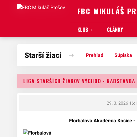
FBC MIKULÁŠ P
KLUB
ČLÁNKY
Starší žiaci
Prehľad
Súpiska
LIGA STARŠÍCH ŽIAKOV VÝCHOD - NADSTAVBA 1
29. 3. 2026 16:
Florbalová Akadémia Košice -