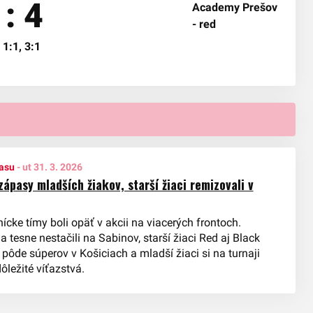
 : 4
 1:1, 3:1
asu
-
ut 31. 3. 2026
zápasy mladších žiakov, starší žiaci remizovali v
cke tímy boli opäť v akcii na viacerých frontoch.
 tesne nestačili na Sabinov, starší žiaci Red aj Black
 pôde súperov v Košiciach a mladší žiaci si na turnaji
dôležité víťazstvá.