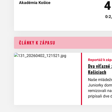
4
0:2,
ČLÁNKY K ZÁPASU
Reportáž k záp
Dva víťazné 
Košiciach
Naše mládežní
Juniorky doma
remizovali na
pripísali dve 