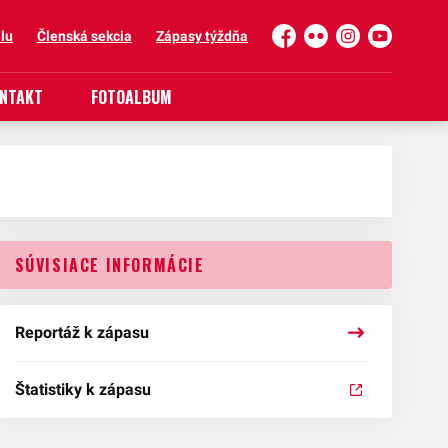
lu
Členská sekcia
Zápasy týždňa
Facebook
Flickr
Instagram
YouTube
NTAKT
FOTOALBUM
SÚVISIACE INFORMÁCIE
Reportáž k zápasu
Štatistiky k zápasu