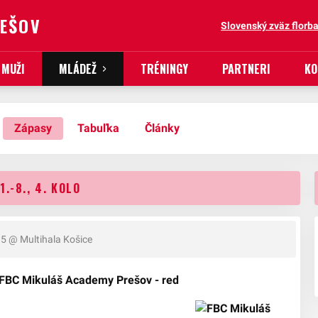
REŠOV
Slovenský zväz florba
MUŽI
MLÁDEŽ
TRÉNINGY
PARTNERI
KO
Zápasy
Tabuľka
Články
.-8., 4. KOLO
15
@ Multihala Košice
 FBC Mikuláš Academy Prešov - red