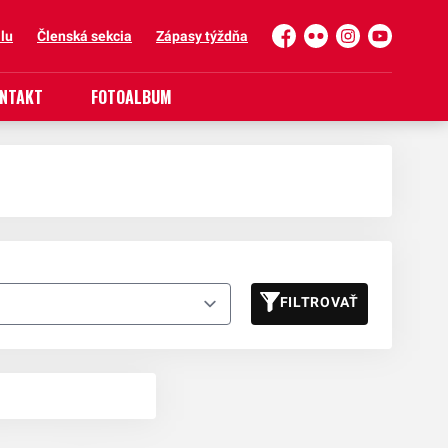
lu
Členská sekcia
Zápasy týždňa
Facebook
Flickr
Instagram
YouTube
NTAKT
FOTOALBUM
FILTROVAŤ