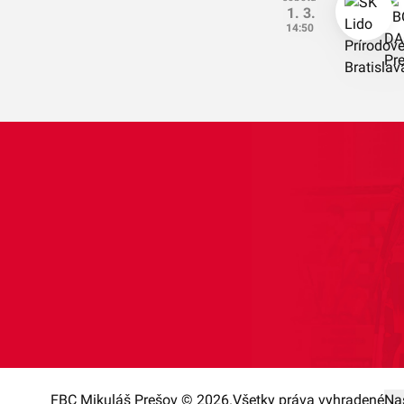
1. 3.
14:50
FBC Mikuláš Prešov © 2026.
Všetky práva vyhradené
Na