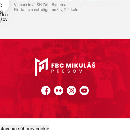
Viacúčelová ŠH Záh. Bystrica
Florbalová extraliga mužov, 22. kolo
Facebook
Flickr
Instagram
YouTube
stavenia súborov cookie