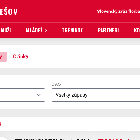
REŠOV
Slovenský zväz florba
MUŽI
MLÁDEŽ
TRÉNINGY
PARTNERI
KO
y
Články
ČAS
4