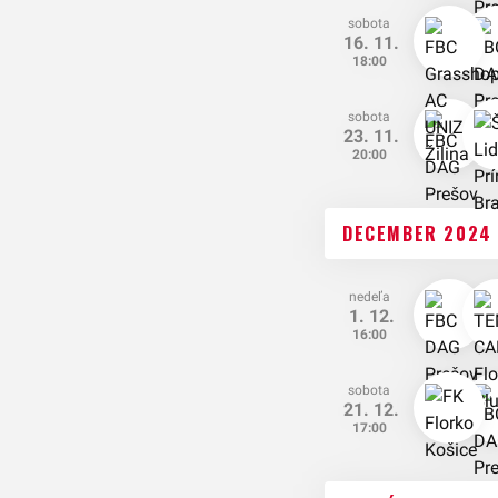
sobota
16. 11.
18:00
sobota
23. 11.
20:00
DECEMBER 2024
nedeľa
1. 12.
16:00
sobota
21. 12.
17:00