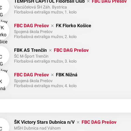
TEMPISH CAPITOL Floorball Club
FBC DAG Prešov
Viacúčelová ŠH Záh. Bystrica
Florbalová extraliga mužov, 1. kolo
FBC DAG Prešov
FK Florko Košice
Spojená škola Prešov
Florbalová extraliga mužov, 2. kolo
FBK AS Trenčín
FBC DAG Prešov
ŠC M-Šport Trenčín
Florbalová extraliga mužov, 3. kolo
FBC DAG Prešov
FBK Nižná
Spojená škola Prešov
Florbalová extraliga mužov, 4. kolo
ŠK Victory Stars Dubnica n/V
FBC DAG Prešov
MŠH Dubnica nad Váhom