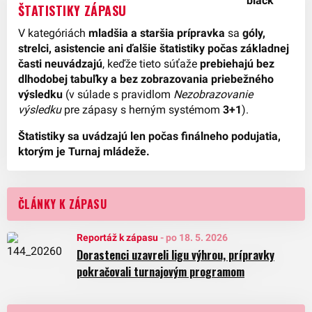
ŠTATISTIKY ZÁPASU
V kategóriách
mladšia a staršia prípravka
sa
góly,
strelci, asistencie ani ďalšie štatistiky počas základnej
časti neuvádzajú
, keďže tieto súťaže
prebiehajú bez
dlhodobej tabuľky a bez zobrazovania priebežného
výsledku
(v súlade s pravidlom
Nezobrazovanie
výsledku
pre zápasy s herným systémom
3+1
).
Štatistiky sa uvádzajú len počas finálneho podujatia,
ktorým je Turnaj mládeže.
ČLÁNKY K ZÁPASU
Reportáž k zápasu
-
po 18. 5. 2026
Dorastenci uzavreli ligu výhrou, prípravky
pokračovali turnajovým programom