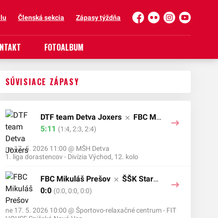
lu
Členská sekcia
Zápasy týždňa
Facebook
Flickr
Instagram
YouTube
NTAKT
FOTOALBUM
SÚVISIACE ZÁPASY
DTF team Detva Joxers
FBC Mi
kuláš Prešov
5:11
(1:4, 2:3, 2:4)
ne 17. 5. 2026 11:00
@
MŠH Detva
1. liga dorastencov - Divízia Východ, 12. kolo
FBC Mikuláš Prešov
ŠŠK Stars
Lipany - green
0:0
(0:0, 0:0, 0:0)
ne 17. 5. 2026 10:00
@
Športovo-relaxačné centrum - FIT