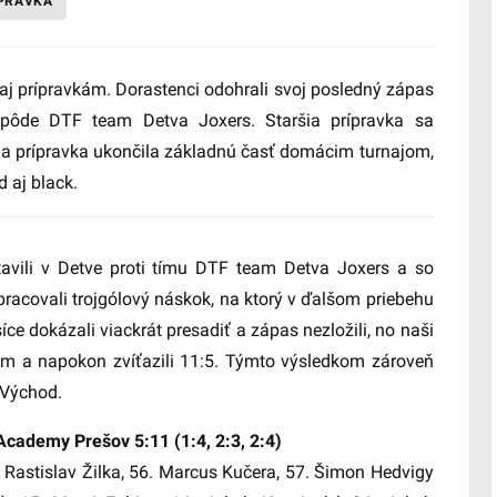
ÍPRAVKA
aj prípravkám. Dorastenci odohrali svoj posledný zápas
a pôde DTF team Detva Joxers. Staršia prípravka sa
dšia prípravka ukončila základnú časť domácim turnajom,
 aj black.
avili v Detve proti tímu DTF team Detva Joxers a so
vypracovali trojgólový náskok, na ktorý v ďalšom priebehu
e dokázali viackrát presadiť a zápas nezložili, no naši
ojom a napokon zvíťazili 11:5. Týmto výsledkom zároveň
 Východ.
cademy Prešov 5:11 (1:4, 2:3, 2:4)
 Rastislav Žilka, 56. Marcus Kučera, 57. Šimon Hedvigy