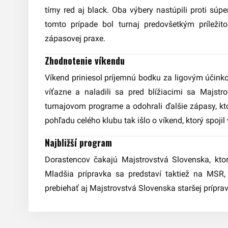
tímy red aj black. Oba výbery nastúpili proti sú
tomto prípade bol turnaj predovšetkým príležito
zápasovej praxe.
Zhodnotenie víkendu
Víkend priniesol príjemnú bodku za ligovým účinko
víťazne a naladili sa pred blížiacimi sa Majstr
turnajovom programe a odohrali ďalšie zápasy, kt
pohľadu celého klubu tak išlo o víkend, ktorý spojil
Najbližší program
Dorastencov čakajú Majstrovstvá Slovenska, ktor
Mladšia prípravka sa predstaví taktiež na MSR,
prebiehať aj Majstrovstvá Slovenska staršej príprav