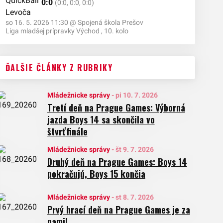
láš Prešov
0:0
(0:0, 0:0, 0:0)
so 16. 5. 2026 11:30
@
Spojená škola Prešov
Liga mladšej prípravky Východ , 10. kolo
ĎALŠIE ČLÁNKY Z RUBRIKY
Mládežnicke správy
-
pi 10. 7. 2026
Tretí deň na Prague Games: Výborná
jazda Boys 14 sa skončila vo
štvrťfinále
Mládežnicke správy
-
št 9. 7. 2026
Druhý deň na Prague Games: Boys 14
pokračujú, Boys 15 končia
Mládežnicke správy
-
st 8. 7. 2026
Prvý hrací deň na Prague Games je za
nami!