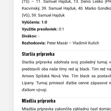
(TS) – 11. Samuel Hajduk, 13. Denis Leško (PH)
Kacvinský, 39. Samuel Hajduk, 40. Marko Gondkov
(VG), 59. Samuel Hajduk
Vylúčenia: 1:0
Využitie presiloviek:
0:1
Divákov:
-
Rozhodcovia:
Peter Masár – Vladimír Kulich
Staršia prípravka
Staršia prípravka odohrala svoj posledný turnaj v
predstavili oba naše tímy red aj black. Tím red 
Arrows Spišská Nová Ves. Tím black sa postavi
Lipany. Turnaj priniesol ďalšie cenné zápasové 
ďalšom vývoji.
Mladšia prípravka
Mladšia prípravka zakončila základnú časť domác