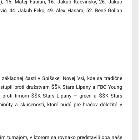
, 15. Matej Fabian, 16. Jakub Kacvinský, 26. Jakub
ič, 44. Jakub Feko, 49. Alex Hasara, 52. René Golian
 základnej časti v Spišskej Novej Vsi, kde sa tradične
nastúpil proti družstvám ŠŠK Stars Lipany a FBC Young
l proti tímom ŠŠK Stars Lipany – green a ŠŠK Stars
minúty a skúsenosti, ktoré budú pre hráčov dôležité v
im turnajom, v ktorom sa rovnako predstavili oba naše