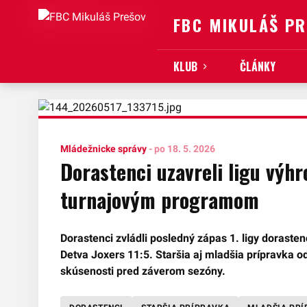
FBC MIKULÁŠ P
KLUB
ČLÁNKY
Mládežnicke správy
-
po 18. 5. 2026
Dorastenci uzavreli ligu výhr
turnajovým programom
Dorastenci zvládli posledný zápas 1. ligy doraste
Detva Joxers 11:5. Staršia aj mladšia prípravka od
skúsenosti pred záverom sezóny.