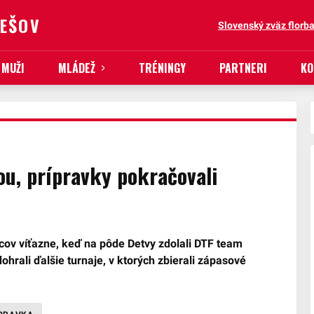
REŠOV
Slovenský zväz florba
MUŽI
MLÁDEŽ
TRÉNINGY
PARTNERI
KO
ou, prípravky pokračovali
ncov víťazne, keď na pôde Detvy zdolali DTF team
ohrali ďalšie turnaje, v ktorých zbierali zápasové