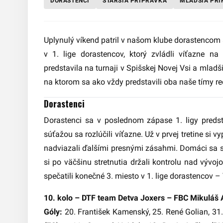
DORASTENCI
STARŠIA PRÍPRAVKA
MLADŠIA PR
Uplynulý víkend patril v našom klube dorastencom 
v 1. lige dorastencov, ktorý zvládli víťazne n
predstavila na turnaji v Spišskej Novej Vsi a mla
na ktorom sa ako vždy predstavili oba naše tímy red
Dorastenci
Dorastenci sa v poslednom zápase 1. ligy predst
súťažou sa rozlúčili víťazne. Už v prvej tretine si 
nadviazali ďalšími presnými zásahmi. Domáci sa síc
si po väčšinu stretnutia držali kontrolu nad výv
spečatili konečné 3. miesto v 1. lige dorastencov –
10. kolo – DTF team Detva Joxers – FBC Mikuláš A
Góly:
20. František Kamenský, 25. René Golian, 31.