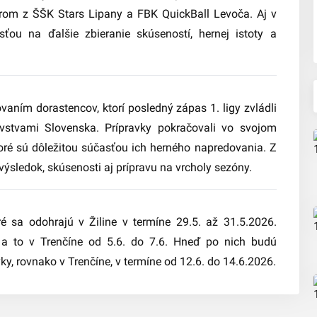
perom z ŠŠK Stars Lipany a FBK QuickBall Levoča. Aj v
sťou na ďalšie zbieranie skúseností, hernej istoty a
vaním dorastencov, ktorí posledný zápas 1. ligy zvládli
ovstvami Slovenska. Prípravky pokračovali vo svojom
oré sú dôležitou súčasťou ich herného napredovania. Z
 výsledok, skúsenosti aj prípravu na vrcholy sezóny.
é sa odohrajú v Žiline v termíne 29.5. až 31.5.2026.
 a to v Trenčíne od 5.6. do 7.6. Hneď po nich budú
ky, rovnako v Trenčíne, v termíne od 12.6. do 14.6.2026.