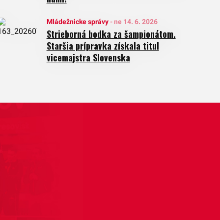
Mládežnicke správy
-
ne 14. 6. 2026
Strieborná bodka za šampionátom.
Staršia prípravka získala titul
vicemajstra Slovenska