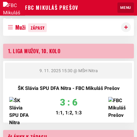
FBC MIKULÁŠ PREŠOV
MENU
Muži
ZÁPASY
1. LIGA MUŽOV, 10. KOLO
9. 11. 2025 15:30
@ MŠH Nitra
ŠK Slávia SPU DFA Nitra - FBC Mikuláš Prešov
3 : 6
1:1, 1:2, 1:3