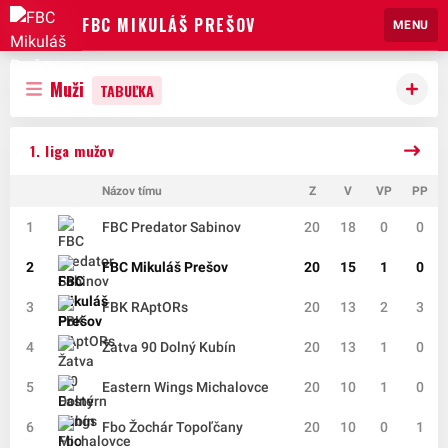
FBC MIKULÁŠ PREŠOV
MENU
Muži
TABUĽKA
1. liga mužov
Názov tímu
Z
V
VP
PP
1
FBC Predator Sabinov
20
18
0
0
2
FBC Mikuláš Prešov
20
15
1
0
3
FBK RAptORs
20
13
2
3
4
Žatva 90 Dolný Kubín
20
13
1
0
5
Eastern Wings Michalovce
20
10
1
0
6
Fbo Žochár Topoľčany
20
10
0
1