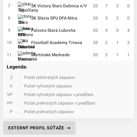
7
ŠK Victory Stars Dubnica n/V
20
7
2
0
8
ŠK Slávia SPU DFA Nitra
20
5
2
0
9
Falcons Stará Ľubovňa
20
4
0
4
10
Floorball Academy Trnava
20
2
1
2
11
Martinské Medvede
20
2
1
1
Legenda:
Z
...
Počet odohratých zápasov
V
...
Počet vyhratých zápasov
VP
...
Počet vyhratých zápasov v predĺžení
PP
...
Počet prehratých zápasov v predĺžení
P
...
Počet prehratých zápasov
EXTERNÝ PROFIL SÚŤAŽE