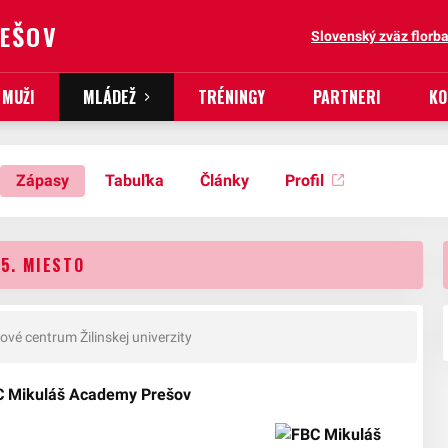
REŠOV
Slovenský zväz florba
MUŽI
MLÁDEŽ
TRÉNINGY
PARTNERI
KO
Zápasy
Tabuľka
Články
Profil
5. MIESTO
vé centrum Žilinskej univerzity
BC Mikuláš Academy Prešov