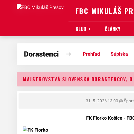
FBC MIKULÁŠ P
KLUB
ČLÁNKY
Dorastenci
Prehľad
Súpiska
MAJSTROVSTVÁ SLOVENSKA DORASTENCOV, O 
31. 5. 2026 13:00
@ Športo
FK Florko Košice - F