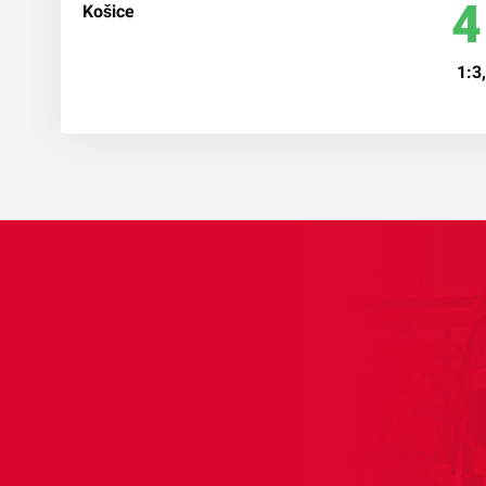
4
1:3,