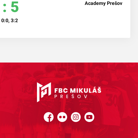
 : 5
 0:0, 3:2
Facebook
Flickr
Instagram
YouTube