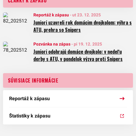
ČLÁNKY K ZÁPASU
Reportáž k zápasu
-
ut 23. 12. 2025
Juniori uzavreli rok domácim dvojkolom: výhra s
ATU, prehra so Snipers
Pozvánka na zápas
-
pi 19. 12. 2025
Juniori odohrajú domáce dvojkolo: v nedeľu
derby s ATU, v pondelok výzva proti Snipers
SÚVISIACE INFORMÁCIE
Reportáž k zápasu
Štatistiky k zápasu