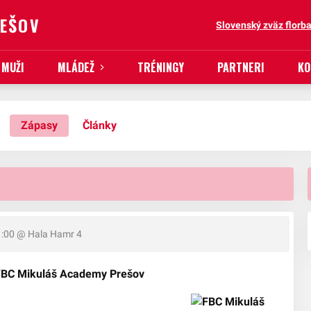
REŠOV
Slovenský zväz florba
MUŽI
MLÁDEŽ
TRÉNINGY
PARTNERI
KO
Zápasy
Články
1:00
@ Hala Hamr 4
 FBC Mikuláš Academy Prešov