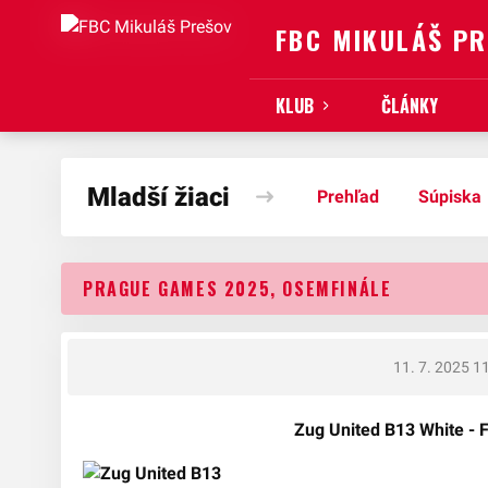
FBC MIKULÁŠ P
KLUB
ČLÁNKY
Mladší žiaci
Prehľad
Súpiska
PRAGUE GAMES 2025, OSEMFINÁLE
11. 7. 2025 1
Zug United B13 White -