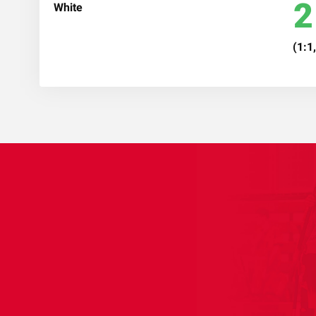
2
(1:1,