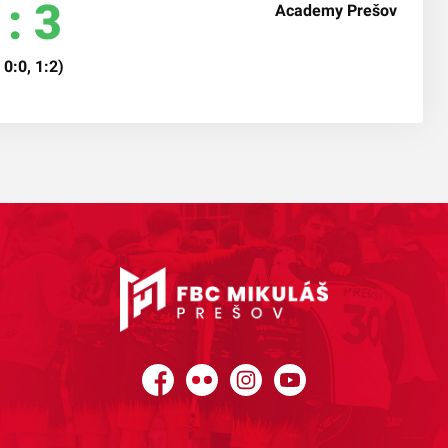
 : 3
 0:0, 1:2)
Facebook
Flickr
Instagram
YouTube