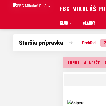
FBC MIKULÁŠ P
KLUB
ČLÁNKY
Staršia prípravka
Prehľad
TURNAJ MLÁDEŽE - 