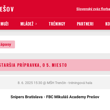
REŠOV
Slovenský zväz florba
MUŽI
MLÁDEŽ
TRÉNINGY
PARTNERI
KO
Zápasy
STARŠIA PRÍPRAVKA, O 5. MIESTO
8. 6. 2025 15:30
@ MŠH Trenčín - tréningová hala
Snipers Bratislava - FBC Mikuláš Academy Prešov