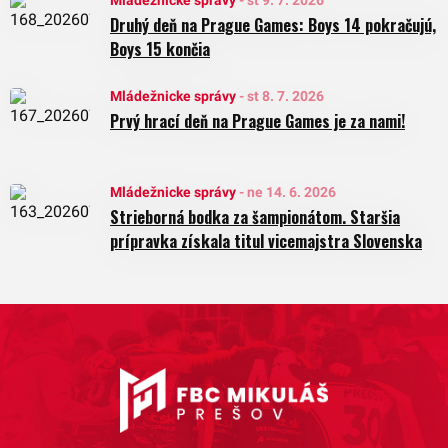
Mládežnicke správy
-
št 9. 7. 2026
Druhý deň na Prague Games: Boys 14 pokračujú,
Boys 15 končia
Mládežnicke správy
-
st 8. 7. 2026
Prvý hrací deň na Prague Games je za nami!
Mládežnicke správy
-
ne 14. 6. 2026
Strieborná bodka za šampionátom. Staršia
prípravka získala titul vicemajstra Slovenska