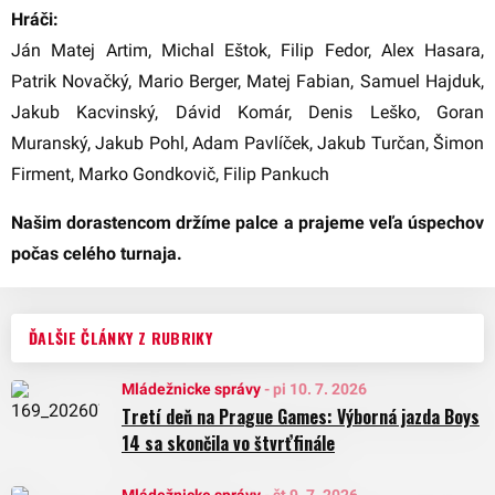
Hráči:
Ján Matej Artim, Michal Eštok, Filip Fedor, Alex Hasara,
Patrik Novačký, Mario Berger, Matej Fabian, Samuel Hajduk,
Jakub Kacvinský, Dávid Komár, Denis Leško, Goran
Muranský, Jakub Pohl, Adam Pavlíček, Jakub Turčan, Šimon
Firment, Marko Gondkovič, Filip Pankuch
Našim dorastencom držíme palce a prajeme veľa úspechov
počas celého turnaja.
ĎALŠIE ČLÁNKY Z RUBRIKY
Mládežnicke správy
-
pi 10. 7. 2026
Tretí deň na Prague Games: Výborná jazda Boys
14 sa skončila vo štvrťfinále