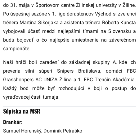
do 31. mája v Športovom centre Žilinskej univerzity v Žiline.
Po úspešnej sezóne v 1. lige dorastencov Východ si zverenci
trénera Martina Sikorjaka a asistenta trénera Róberta Kunsta
vybojovali účasť medzi najlepšími tímami na Slovensku a
budú bojovať o čo najlepšie umiestnenie na záverečnom
šampionáte.
Naši hráči boli zaradení do základnej skupiny A, kde ich
preveria silní súperi Snipers Bratislava, domáci FBC
Grasshoppers AC UNIZA Žilina a 1. FBC Trenčín Akadémia.
Každý bod môže byť rozhodujúci v boji o postup do
vyraďovacej časti turnaja.
Súpiska na MSR
Brankár:
Samuel Horenský, Dominik Petraško