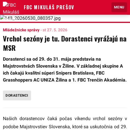
FBC MIKULÁŠ PREŠOV
MENU
Mládežnicke správy
-
st 27. 5. 2026
Vrchol sezóny je tu. Dorastenci vyrážajú na
MSR
Dorastenci sa od 29. do 31. mája predstavia na
Majstrovstvách Slovenska v Žiline. V základnej skupine A
ich čakajú kvalitní súperi Snipers Bratislava, FBC
Grasshoppers AC UNIZA Žilina a 1. FBC Trenčín Akadémia.
DORASTENCI
Našich dorastencov čaká počas víkendu vrchol sezóny v
podobe Majstrovstiev Slovenska, ktoré sa uskutočnia od 29.