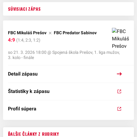
SÚVISIACI ZÁPAS
FBC Mikuláš Prešov
FBC Predator Sabinov
4:9
(1:4, 2:3, 1:2)
so 21. 3. 2026 18:00
@
Spojená škola Prešov
,
1. liga mužov,
3. kolo - finále
Detail zápasu
Štatistiky k zápasu
Profil súpera
ĎALŠIE ČLÁNKY Z RUBRIKY