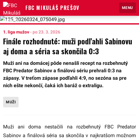
FBC MIKULÁŠ PREŠOV
MENU
1. liga mužov
-
po 23. 3. 2026
Finále rozhodnuté: muži podľahli Sabinovu
aj doma a séria sa skončila 0:3
Muži ani na domácej pôde nenašli recept na rozbehnutý
FBC Predator Sabinov a finálovú sériu prehrali 0:3 na
zápasy. V treťom zápase podľahli 4:9, no sezóna sa pre
nich ešte nekončí, čaká ich baráž o extraligu.
MUŽI
Muži ani doma nestačili na rozbehnutý FBC Predator
Sabinov a finálová séria sa skončila v najkratšom možnom