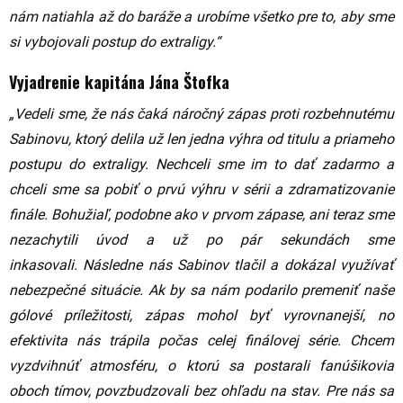
nám natiahla až do baráže a urobíme všetko pre to, aby sme
si vybojovali postup do extraligy.“
Vyjadrenie kapitána Jána Štofka
„Vedeli sme, že nás čaká náročný zápas proti rozbehnutému
Sabinovu, ktorý delila už len jedna výhra od titulu a priameho
postupu do extraligy. Nechceli sme im to dať zadarmo a
chceli sme sa pobiť o prvú výhru v sérii a zdramatizovanie
finále. Bohužiaľ, podobne ako v prvom zápase, ani teraz sme
nezachytili úvod a už po pár sekundách sme
inkasovali.
Následne nás Sabinov tlačil a dokázal využívať
nebezpečné situácie. Ak by sa nám podarilo premeniť naše
gólové príležitosti, zápas mohol byť vyrovnanejší, no
efektivita nás trápila počas celej finálovej série. Chcem
vyzdvihnúť atmosféru, o ktorú sa postarali fanúšikovia
oboch tímov, povzbudzovali bez ohľadu na stav.
Pre nás sa