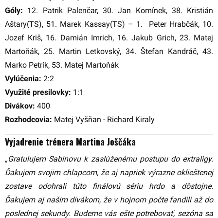
Góly:
12. Patrik Palenčar, 30. Jan Komínek, 38. Kristián
Aštary(TS), 51. Marek Kassay(TS) – 1. Peter Hrabčák, 10.
Jozef Kriš, 16. Damián Imrich, 16. Jakub Grich, 23. Matej
Martoňák, 25. Martin Letkovský, 34. Štefan Kandráč, 43.
Marko Petrík, 53. Matej Martoňák
Vylúčenia:
2:2
Využité presilovky:
1:1
Divákov:
400
Rozhodcovia:
Matej Vyšňan - Richard Kiraly
Vyjadrenie trénera Martina Joščáka
„Gratulujem Sabinovu k zaslúženému postupu do extraligy.
Ďakujem svojim chlapcom, že aj napriek výrazne oklieštenej
zostave odohrali túto finálovú sériu hrdo a dôstojne.
Ďakujem aj našim divákom, že v hojnom počte fandili až do
poslednej sekundy. Budeme vás ešte potrebovať, sezóna sa