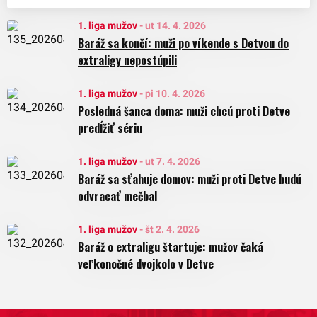
1. liga mužov
-
ut 14. 4. 2026
Baráž sa končí: muži po víkende s Detvou do
extraligy nepostúpili
1. liga mužov
-
pi 10. 4. 2026
Posledná šanca doma: muži chcú proti Detve
predĺžiť sériu
1. liga mužov
-
ut 7. 4. 2026
Baráž sa sťahuje domov: muži proti Detve budú
odvracať mečbal
1. liga mužov
-
št 2. 4. 2026
Baráž o extraligu štartuje: mužov čaká
veľkonočné dvojkolo v Detve