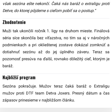
však sezóna ešte nekončí. Čaká nás baráž o extraligu proti
Detve, do ktorej pôjdeme s cieľom pobiť sa o postup.“
Zhodnotenie
Muži tak ukončili ročník 1. ligy na druhom mieste. Finálová
séria síce skončila bez víťazstva, no tím sa aj v náročných
podmienkach a pri oklieštenej zostave dokázal zomknúť a
dotiahnuť sezónu až do jej úplného záveru. Teraz sa
pozornosť presúva na ďalší, rovnako dôležitý cieľ, ktorým je
baráž.
Najbližší program
Sezóna pokračuje. Mužov teraz čaká baráž o Extraligu
mužov proti DTF team Detva Joxers. Presný dátum a čas
zápasov prinesieme v najbližšom článku.