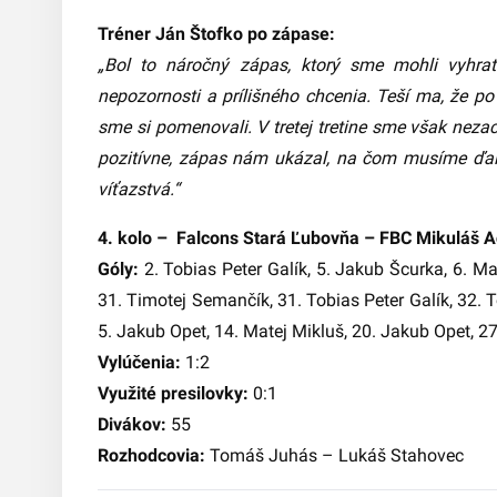
Tréner Ján Štofko po zápase:
„Bol to náročný zápas, ktorý sme mohli vyhrať
nepozornosti a prílišného chcenia. Teší ma, že po 
sme si pomenovali. V tretej tretine sme však neza
pozitívne, zápas nám ukázal, na čom musíme ďalej
víťazstvá.“
4. kolo – Falcons Stará Ľubovňa – FBC Mikuláš Ac
Góly:
2. Tobias Peter Galík, 5. Jakub Šcurka, 6. 
31. Timotej Semančík, 31. Tobias Peter Galík, 32. T
5. Jakub Opet, 14. Matej Mikluš, 20. Jakub Opet, 27
Vylúčenia:
1:2
Využité presilovky:
0:1
Divákov:
55
Rozhodcovia:
Tomáš Juhás – Lukáš Stahovec