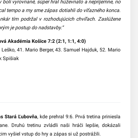
tiny boli vyrovnané, súper hral húževnato a nepríjemne, no
strácal tempo a my sme zápas dotiahli do víťazného konca.
ankár tím podržal v rozhodujúcich chvíľach. Zaslúžene
orým je postup do nadstavby.“
vá Akadémia Košice 7:2 (2:1, 1:1, 4:0)
s Leško, 41. Mario Berger, 43. Samuel Hajduk, 52. Mario
k Spišiak
ns Stará Ľubovňa
, kde prehral 9:6. Prvá tretina priniesla
ne. Druhú tretinu zvládli naši hráči lepšie, dokázali
cim vyšiel vstup do hry a zápas si už postrážili.