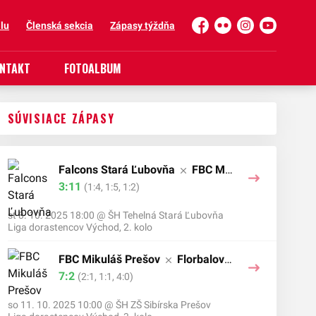
lu
Členská sekcia
Zápasy týždňa
Facebook
Flickr
Instagram
YouTube
NTAKT
FOTOALBUM
SÚVISIACE ZÁPASY
Falcons Stará Ľubovňa
FBC Mik
uláš Prešov
3:11
(1:4, 1:5, 1:2)
st 8. 10. 2025 18:00
@
ŠH Tehelná Stará Ľubovňa
Liga dorastencov Východ, 2. kolo
FBC Mikuláš Prešov
Florbalová
Akadémia Košice
7:2
(2:1, 1:1, 4:0)
so 11. 10. 2025 10:00
@
ŠH ZŠ Sibírska Prešov