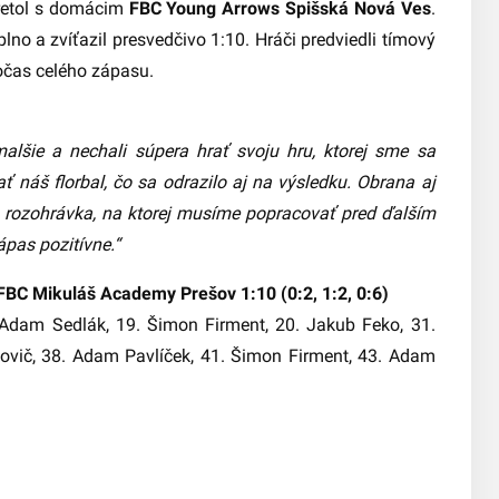
tretol s domácim
FBC Young Arrows Spišská Nová Ves
.
lno a zvíťazil presvedčivo 1:10. Hráči predviedli tímový
očas celého zápasu.
alšie a nechali súpera hrať svoju hru, ktorej sme sa
rať náš florbal, čo sa odrazilo aj na výsledku. Obrana aj
a rozohrávka, na ktorej musíme popracovať pred ďalším
pas pozitívne.“
BC Mikuláš Academy Prešov 1:10 (0:2, 1:2, 0:6)
Adam Sedlák, 19. Šimon Firment, 20. Jakub Feko, 31.
vič, 38. Adam Pavlíček, 41. Šimon Firment, 43. Adam