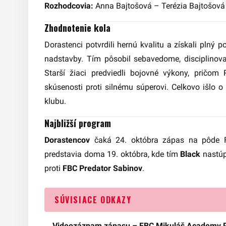
Rozhodcovia:
Anna Bajtošová – Terézia Bajtošová
Z
hodnotenie kola
Dorastenci potvrdili hernú kvalitu a získali plný p
nadstavby. Tím pôsobil sebavedome, disciplinova
Starší žiaci predviedli bojovné výkony, pričom 
skúsenosti proti silnému súperovi. Celkovo išlo 
klubu.
Najbližší program
Dorastencov
čaká 24. októbra zápas na pôde
predstavia doma 19. októbra, kde tím
Black
nastúp
proti
FBC Predator Sabinov
.
SÚVISIACE ODKAZY
Videozáznam zápasu – FBC Mikuláš Academy Pr