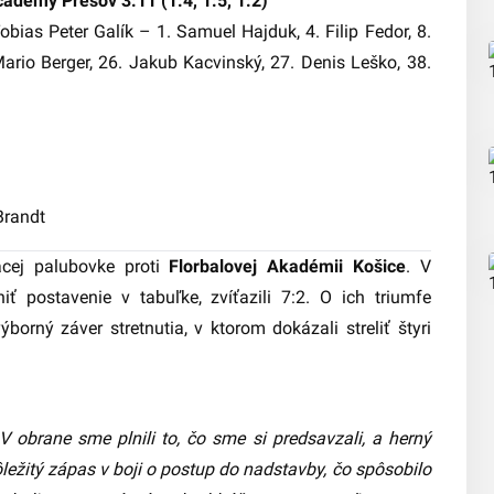
ademy Prešov 3:11 (1:4, 1:5, 1:2)
obias Peter Galík – 1. Samuel Hajduk, 4. Filip Fedor, 8.
 Mario Berger, 26. Jakub Kacvinský, 27. Denis Leško, 38.
randt
cej palubovke proti
Florbalovej Akadémii Košice
. V
iť postavenie v tabuľke, zvíťazili 7:2. O ich triumfe
borný záver stretnutia, v ktorom dokázali streliť štyri
 obrane sme plnili to, čo sme si predsavzali, a herný
dôležitý zápas v boji o postup do nadstavby, čo spôsobilo