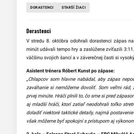
DORASTENCI
STARŠÍ ŽIACI
Dorastenci
V stredu 8. októbra odohrali dorastenci zápas 
minút udávali tempo hry a zaslúžene zvíťazili 3:11.
väčšinu svojich šancí a v záverečnej časti si vysok
Asistent trénera Róbert Kunst po zápase:
„Chlapcov som hlavne nabádal, aby zápas nepodce
zaváhanie si nemôžeme dovoliť. Som veľmi rád, ž
prvej minúte. Hráči plnili to, čo sme si pred zápas
aj mladší hráči, ktorí zatiaľ neodohrali toľko st
doladiť niektoré taktické detaily, najmä postaveni
však môžeme byť spokojní s prístupom aj výkonom