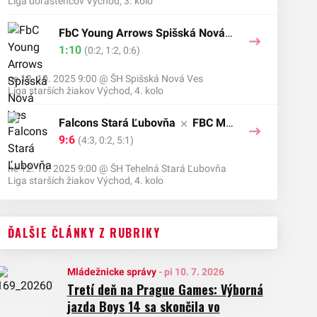
Liga dorastencov Východ, 3. kolo
FbC Young Arrows Spišská Nová V
es
1:10
FBC Mikuláš Prešov
(0:2, 1:2, 0:6)
ne 12. 10. 2025 9:00
@
ŠH Spišská Nová Ves
Liga starších žiakov Východ, 4. kolo
Falcons Stará Ľubovňa
FBC Mik
uláš Prešov
9:6
(4:3, 0:2, 5:1)
ne 12. 10. 2025 9:00
@
ŠH Tehelná Stará Ľubovňa
Liga starších žiakov Východ, 4. kolo
ĎALŠIE ČLÁNKY Z RUBRIKY
Mládežnicke správy
-
pi 10. 7. 2026
Tretí deň na Prague Games: Výborná
jazda Boys 14 sa skončila vo