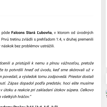
na pôde
Falcons Stará Ľubovňa
, v ktorom od úvodných
 Prvú tretinu zvládli s prehľadom 1:4, v druhej premenili
ý náskok bez problémov ustrážili.
nili a pristúpili k nemu s plnou vážnosťou, pretože
e to potvrdili hneď od úvodu, keď sme skórovali už v
om povedali, a výsledok tomu zodpovedá. Priestor dostali
retnutí. Zápas dopadol podľa predstáv, hoci ešte musíme
e v útoku a reakcie pri zakladaní útokov súpera. Celkovo
 všetkých hráčov.“