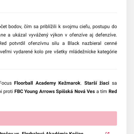
očet bodov, čím sa priblížili k svojmu cieľu, postupu do
ne a ukázal vyvážený výkon v ofenzíve aj defenzíve.
Red potvrdil ofenzívnu silu a Black nazbieral cenné
o veľmi vydarené kolo pre všetky mládežnícke kategórie
 Focus
Floorball Academy Kežmarok
.
Starší žiaci
sa
i proti
FBC Young Arrows Spišská Nová Ves
a tím
Red
ešov vs. Florbalová Akadémia Košice