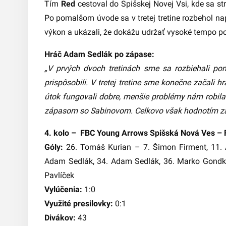
Tím
Red
cestoval do Spišskej Novej Vsi, kde sa s
Po pomalšom úvode sa v tretej tretine rozbehol nap
výkon a ukázali, že dokážu udržať vysoké tempo p
Hráč Adam Sedlák po zápase:
„V prvých dvoch tretinách sme sa rozbiehali pom
prispôsobili. V tretej tretine sme konečne začali h
útok fungovali dobre, menšie problémy nám robil
zápasom so Sabinovom. Celkovo však hodnotím zá
4. kolo – FBC Young Arrows Spišská Nová Ves – F
Góly:
26. Tomáš Kurian – 7. Šimon Firment, 11. 
Adam Sedlák, 34. Adam Sedlák, 36. Marko Gondko
Pavlíček
Vylúčenia:
1:0
Využité presilovky:
0:1
Divákov:
43