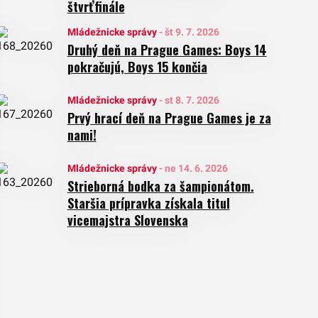
štvrťfinále
Mládežnicke správy
-
št 9. 7. 2026
Druhý deň na Prague Games: Boys 14
pokračujú, Boys 15 končia
Mládežnicke správy
-
st 8. 7. 2026
Prvý hrací deň na Prague Games je za
nami!
Mládežnicke správy
-
ne 14. 6. 2026
Strieborná bodka za šampionátom.
Staršia prípravka získala titul
vicemajstra Slovenska