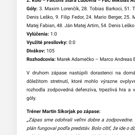
2. kolo – Falcons Stará Ľubovňa – FBC Mikuláš Ac
Góly:
3. Maxim Lorenčík, 28. Tobias Barkoci, 51. T
Denis Leško, 9. Filip Fedor, 24. Mario Berger, 25.
Matej Fabian, 48. Ján Matej Artim, 54. Denis Leško
Vylúčenia:
1:0
Využité presilovky:
0:0
Divákov:
105
Rozhodcovia:
Marek Adamečko – Marco Andreas B
V druhom zápase nastúpili dorastenci na domá
dôležitom stretnutí, ktoré mohlo výrazne ovplyvn
rozhodla zodpovedná defenzíva, trpezlivá hra a vý
góly.
Tréner Martin Sikorjak po zápase:
„Zápas sme odohrali veľmi dobre a zodpovedne. V
plán fungoval podľa predstáv. Bolo cítiť, že ide o 