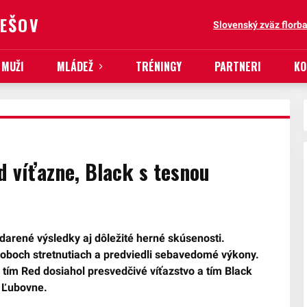
REŠOV
Slovenský zväz florba
MUŽI
MLÁDEŽ
TRÉNINGY
PARTNERI
KO
d víťazne, Black s tesnou
darené výsledky aj dôležité herné skúsenosti.
v oboch stretnutiach a predviedli sebavedomé výkony.
m tím Red dosiahol presvedčivé víťazstvo a tím Black
j Ľubovne.