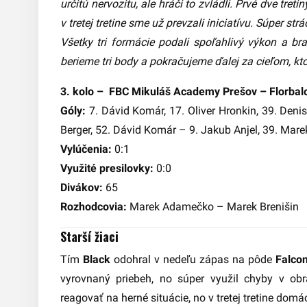
určitú nervozitu, ale hráči to zvládli. Prvé dve tre
v tretej tretine sme už prevzali iniciatívu. Súper 
Všetky tri formácie podali spoľahlivý výkon a br
berieme tri body a pokračujeme ďalej za cieľom, kt
3. kolo – FBC Mikuláš Academy Prešov – Florbalo
Góly:
7. Dávid Komár, 17. Oliver Hronkin, 39. Deni
Berger, 52. Dávid Komár – 9. Jakub Anjel, 39. Mare
Vylúčenia:
0:1
Využité presilovky:
0:0
Divákov:
65
Rozhodcovia:
Marek Adamečko – Marek Brenišin
Starší žiaci
Tím
Black
odohral v nedeľu zápas na pôde
Falco
vyrovnaný priebeh, no súper využil chyby v obra
reagovať na herné situácie, no v tretej tretine domá