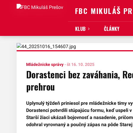
FBC MIKULÁŠ P
KLUB
ČLÁNKY
Mládežnicke správy
-
št 16. 10. 2025
Dorastenci bez zaváhania, Re
prehrou
Uplynulý týždeň priniesol pre mládežnícke tímy vy
Dorastenci potvrdili stúpajúcu formu, keď uspeli 
Starší žiaci ukázali bojovnosť a nasadenie, pričo
odohral vyrovnaný a poučný zápas na pôde Stare